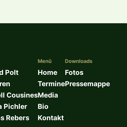
Menü
Downloads
d Polt
Home
Fotos
ren
Termine
Pressemappe
l Cousines
Media
a Pichler
Bio
s Rebers
Kontakt