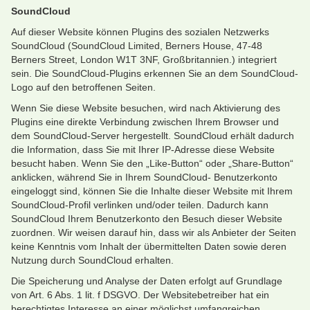
SoundCloud
Auf dieser Website können Plugins des sozialen Netzwerks
SoundCloud (SoundCloud Limited, Berners House, 47-48
Berners Street, London W1T 3NF, Großbritannien.) integriert
sein. Die SoundCloud-Plugins erkennen Sie an dem SoundCloud-
Logo auf den betroffenen Seiten.
Wenn Sie diese Website besuchen, wird nach Aktivierung des
Plugins eine direkte Verbindung zwischen Ihrem Browser und
dem SoundCloud-Server hergestellt. SoundCloud erhält dadurch
die Information, dass Sie mit Ihrer IP-Adresse diese Website
besucht haben. Wenn Sie den „Like-Button“ oder „Share-Button“
anklicken, während Sie in Ihrem SoundCloud- Benutzerkonto
eingeloggt sind, können Sie die Inhalte dieser Website mit Ihrem
SoundCloud-Profil verlinken und/oder teilen. Dadurch kann
SoundCloud Ihrem Benutzerkonto den Besuch dieser Website
zuordnen. Wir weisen darauf hin, dass wir als Anbieter der Seiten
keine Kenntnis vom Inhalt der übermittelten Daten sowie deren
Nutzung durch SoundCloud erhalten.
Die Speicherung und Analyse der Daten erfolgt auf Grundlage
von Art. 6 Abs. 1 lit. f DSGVO. Der Websitebetreiber hat ein
berechtigtes Interesse an einer möglichst umfangreichen