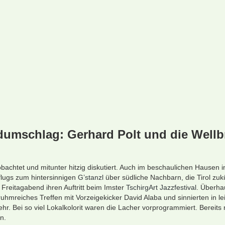
ndumschlag: Gerhard Polt und die Well
achtet und mitunter hitzig diskutiert. Auch im beschaulichen Hausen i
 flugs zum hintersinnigen
G’stanzl
über südliche Nachbarn, die Tirol zukü
Freitagabend ihren Auftritt beim Imster
TschirgArt Jazzfestival
. Überha
hmreiches Treffen mit Vorzeigekicker David Alaba und sinnierten in 
r. Bei so viel Lokalkolorit waren die Lacher vorprogrammiert. Bereits
n.