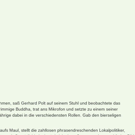
nahmen, saß
Gerhard Polt
auf seinem Stuhl und beobachtete das
grimmige Buddha, trat ans Mikrofon und setzte zu einem seiner
rig­e dabei in die verschiedensten Rollen. Gab den bier­seligen
ufs Maul, stellt die zahllosen phrasendreschenden Lokalpolitiker,