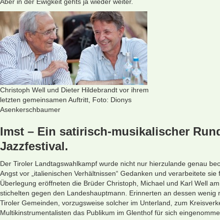
Aber in der Ewigkeit gehts ja wieder weiter.
Christoph Well und Dieter Hildebrandt vor ihrem
letzten gemeinsamen Auftritt, Foto: Dionys
Asenkerschbaumer
Imst – Ein satirisch-musikalischer Ru
Jazzfestival.
Der Tiroler Landtagswahlkampf wurde nicht nur hierzulande genau beob
Angst vor „italienischen Verhältnissen“ Gedanken und verarbeitete sie
Überlegung eröffneten die Brüder Christoph, Michael und Karl Well am 
stichelten gegen den Landeshauptmann. Erinnerten an dessen wenig ru
Tiroler Gemeinden, vorzugsweise solcher im Unterland, zum Kreisverkeh
Multik­instrumentalisten das Publikum im Glenthof für sich eingenomme