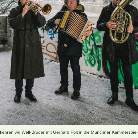
kehren wir Well-Brüder mit Gerhard Polt in die Münchner Kammerspiele