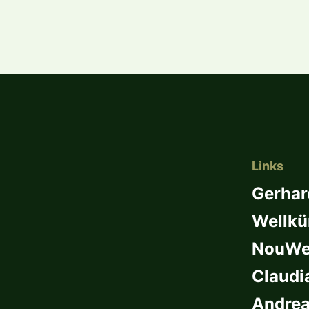
Links
Gerhar
Wellkü
NouWel
Claudi
Andrea