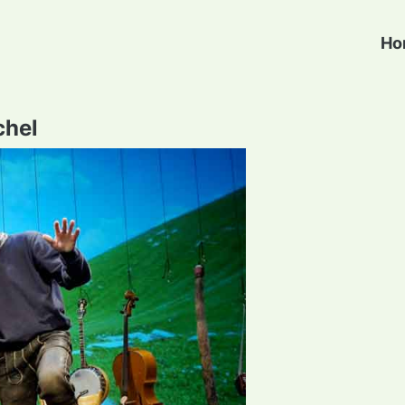
Ho
chel