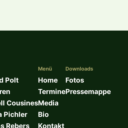
Menü
Downloads
d Polt
Home
Fotos
ren
Termine
Pressemappe
l Cousines
Media
a Pichler
Bio
s Rebers
Kontakt