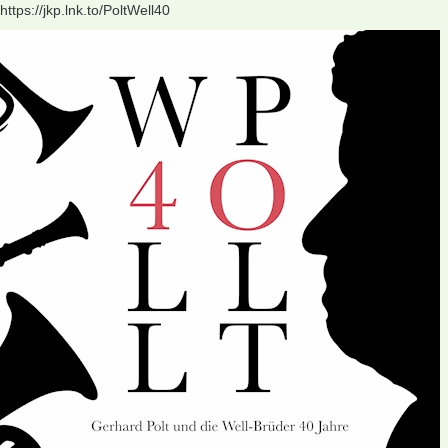
https://jkp.lnk.to/PoltWell40