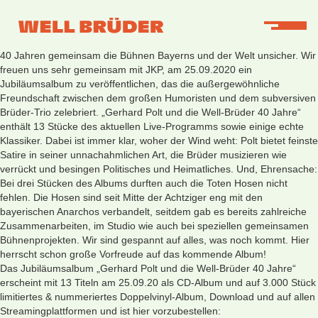
Ein Jubiläum steht an: Gerhard Polt und die Well-Brüder machen seit
40 Jahren gemeinsam die Bühnen Bayerns und der Welt unsicher. Wir
freuen uns sehr gemeinsam mit JKP, am 25.09.2020 ein
Jubiläumsalbum zu veröffentlichen, das die außergewöhnliche
Freundschaft zwischen dem großen Humoristen und dem subversiven
Brüder-Trio zelebriert. „Gerhard Polt und die Well-Brüder 40 Jahre“
enthält 13 Stücke des aktuellen Live-Programms sowie einige echte
Klassiker. Dabei ist immer klar, woher der Wind weht: Polt bietet feinste
Satire in seiner unnachahmlichen Art, die Brüder musizieren wie
verrückt und besingen Politisches und Heimatliches. Und, Ehrensache:
Bei drei Stücken des Albums durften auch die Toten Hosen nicht
fehlen. Die Hosen sind seit Mitte der Achtziger eng mit den
bayerischen Anarchos verbandelt, seitdem gab es bereits zahlreiche
Zusammenarbeiten, im Studio wie auch bei speziellen gemeinsamen
Bühnenprojekten. Wir sind gespannt auf alles, was noch kommt. Hier
herrscht schon große Vorfreude auf das kommende Album!
Das Jubiläumsalbum „Gerhard Polt und die Well-Brüder 40 Jahre“
erscheint mit 13 Titeln am 25.09.20 als CD-Album und auf 3.000 Stück
limitiertes & nummeriertes Doppelvinyl-Album, Download und auf allen
Streamingplattformen und ist hier vorzubestellen: