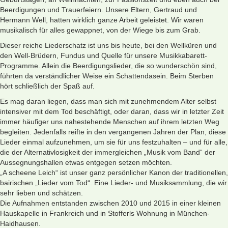
Beerdigungen und Trauerfeiern. Unsere Eltern, Gertraud und
Hermann Well, hatten wirklich ganze Arbeit geleistet. Wir waren
musikalisch für alles gewappnet, von der Wiege bis zum Grab.
Dieser reiche Liederschatz ist uns bis heute, bei den Wellküren und
den Well-Brüdern, Fundus und Quelle für unsere Musikkabarett-
Programme. Allein die Beerdigungslieder, die so wunderschön sind,
führten da verständlicher Weise ein Schattendasein. Beim Sterben
hört schließlich der Spaß auf.
Es mag daran liegen, dass man sich mit zunehmendem Alter selbst
intensiver mit dem Tod beschäftigt, oder daran, dass wir in letzter Zeit
immer häufiger uns nahestehende Menschen auf ihrem letzten Weg
begleiten. Jedenfalls reifte in den vergangenen Jahren der Plan, diese
Lieder einmal aufzunehmen, um sie für uns festzuhalten – und für alle,
die der Alternativlosigkeit der immergleichen „Musik vom Band“ der
Aussegnungshallen etwas entgegen setzen möchten.
„A scheene Leich“ ist unser ganz persönlicher Kanon der traditionellen,
bairischen „Lieder vom Tod“. Eine Lieder- und Musiksammlung, die wir
sehr lieben und schätzen.
Die Aufnahmen entstanden zwischen 2010 und 2015 in einer kleinen
Hauskapelle in Frankreich und in Stofferls Wohnung in München-
Haidhausen.