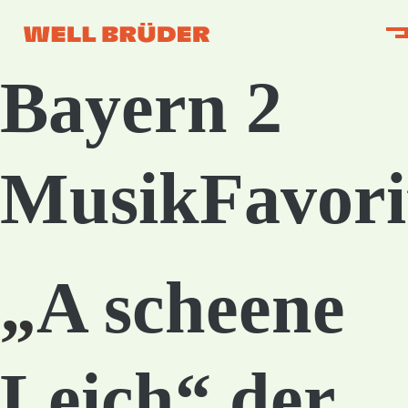
Bayern 2
MusikFavori
„
A scheene
Leich“ der