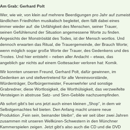
Am Grab: Gerhard Polt
Wer, wie wir, von klein auf mehrere Beerdigungen pro Jahr auf zumeist
ländlichen Friedhöfen musikalisch begleitet, dem fällt dabei eines
immer wieder auf: die Unfähigkeit des Menschen, seiner Trauer,
seinen Gefühlen
und der Situation angemessene Worte zu finden.
Angesichts der Monströsität des Todes, ist der Mensch wortlos. Und
dennoch erwarten das Ritual, die Trauergemeinde, der Brauch Worte;
wenn möglich sogar große Worte der Trauer, des Gedenkens und des
Trostes. Und hier entsteht – neben aller Andacht – etwas, das
angeblich gar nichts auf einem Gottesacker verloren hat: Komik.
Wir konnten unseren Freund, Gerhard Polt, dafür gewinnen, im
Gedenken an und stellvertretend für alle Vereinsvorstände,
Würdenträger, Dorfbürgermeister, Feuerwehrler und sonstige
Grabredner, diese Wortlosigkeit, die Worthülsigkeit, das verzweifelte
Versteigen in abstruse Satz- und Sinn-Gebilde nachzuempfinden.
Ab sofort gibt’s bei uns jetzt auch einen kleinen
„Shop“
, in dem wir
Selbstgemachtes feil bieten. Den Anfang macht unsere neue
Produktion „Fein sein, beinander bleibn“, die wir seit über zwei Jahren
zusammen mit unseren Wellküren-Schwestern in den Münchner
Kammerspielen zeigen. Jetzt gibt’s also auch die CD und die DVD