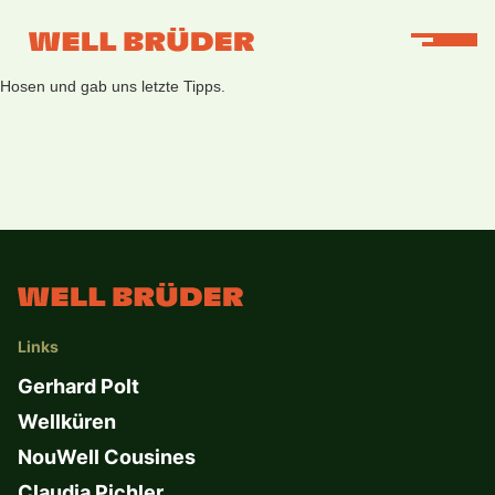
Am Freitag, 6.2. besuchte uns überraschend Campino von den Toten
Hosen und gab uns letzte Tipps.
Links
Gerhard Polt
Wellküren
NouWell Cousines
Claudia Pichler