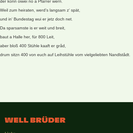
der konn oiwei no a Pfarrer wern.
Weil zum heiraten, werd’s langsam z‘ spät,
und in‘ Bundestag wui er jetz doch net.
Da sparsamste is er weit und breit,
baut a Halle her, für 800 Leit,
aber bloß 400 Stühle kaaft er gråd,
drum sitzn 400 von euch auf Leihstühle vom vielgeliebten Nandlstådt.