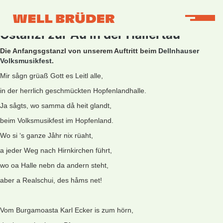
Gstanzl zur Au in der Hallertau
Die Anfangsgstanzl von unserem Auftritt beim
Dellnhauser
Volksmusikfest
.
Mir sågn grüaß Gott es Leitl alle,
in der herrlich geschmückten Hopfenlandhalle.
Ja sågts, wo samma då heit glandt,
beim Volksmusikfest im Hopfenland.
Wo si ‘s ganze Jåhr nix rüaht,
a jeder Weg nach Hirnkirchen führt,
wo oa Halle nebn da andern steht,
aber a Realschui, des håms net!
Vom Burgamoasta Karl Ecker is zum hörn,