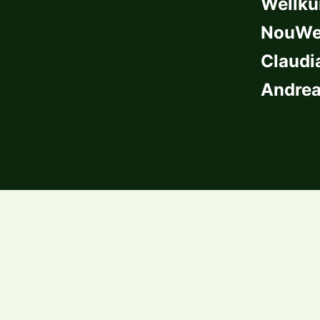
Wellkü
NouWel
Claudi
Andrea