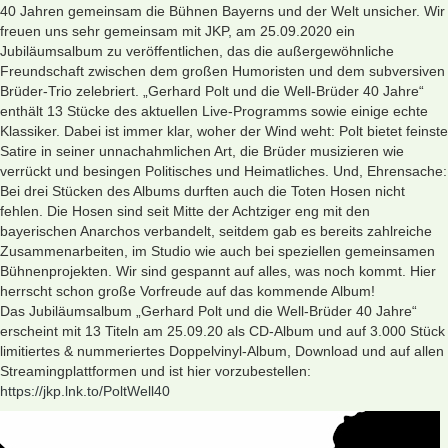
40 Jahren gemeinsam die Bühnen Bayerns und der Welt unsicher. Wir
freuen uns sehr gemeinsam mit JKP, am 25.09.2020 ein
Jubiläumsalbum zu veröffentlichen, das die außergewöhnliche
Freundschaft zwischen dem großen Humoristen und dem subversiven
Brüder-Trio zelebriert. „Gerhard Polt und die Well-Brüder 40 Jahre“
enthält 13 Stücke des aktuellen Live-Programms sowie einige echte
Klassiker. Dabei ist immer klar, woher der Wind weht: Polt bietet feinste
Satire in seiner unnachahmlichen Art, die Brüder musizieren wie
verrückt und besingen Politisches und Heimatliches. Und, Ehrensache:
Bei drei Stücken des Albums durften auch die Toten Hosen nicht
fehlen. Die Hosen sind seit Mitte der Achtziger eng mit den
bayerischen Anarchos verbandelt, seitdem gab es bereits zahlreiche
Zusammenarbeiten, im Studio wie auch bei speziellen gemeinsamen
Bühnenprojekten. Wir sind gespannt auf alles, was noch kommt. Hier
herrscht schon große Vorfreude auf das kommende Album!
Das Jubiläumsalbum „Gerhard Polt und die Well-Brüder 40 Jahre“
erscheint mit 13 Titeln am 25.09.20 als CD-Album und auf 3.000 Stück
limitiertes & nummeriertes Doppelvinyl-Album, Download und auf allen
Streamingplattformen und ist hier vorzubestellen:
https://jkp.lnk.to/PoltWell40