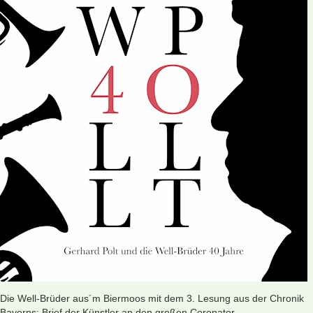
Die Well-Brüder aus´m Biermoos mit dem 3. Lesung aus der Chronik
Bayerns: Brief der Künstler an den großen Coronator.