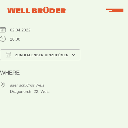
WHEN
02.04.2022
20:00
ZUM KALENDER HINZUFÜGEN
ICS herunterladen
Google Kalender
iCalendar
Office 365
Outlook Live
WHERE
alter schl8hof Wels
Dragonerstr. 22, Wels