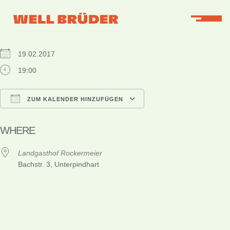
WHEN
19.02.2017
19:00
ZUM KALENDER HINZUFÜGEN
ICS herunterladen
Google Kalender
iCalendar
Office 365
Outlook Live
WHERE
Landgasthof Rockermeier
Bachstr. 3, Unterpindhart