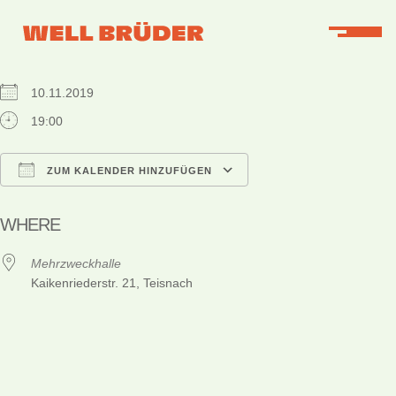
WHEN
10.11.2019
19:00
ZUM KALENDER HINZUFÜGEN
ICS herunterladen
Google Kalender
iCalendar
Office 365
Outlook Live
WHERE
Mehrzweckhalle
Kaikenriederstr. 21, Teisnach