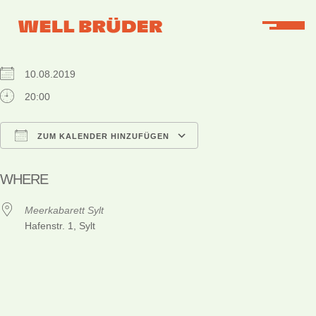
WHEN
10.08.2019
20:00
ZUM KALENDER HINZUFÜGEN
ICS herunterladen
Google Kalender
iCalendar
Office 365
Outlook Live
WHERE
Meerkabarett Sylt
Hafenstr. 1, Sylt