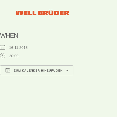
WHEN
16.11.2015
20:00
ZUM KALENDER HINZUFÜGEN
ICS herunterladen
Google Kalender
iCalendar
Office 365
Outlook Live