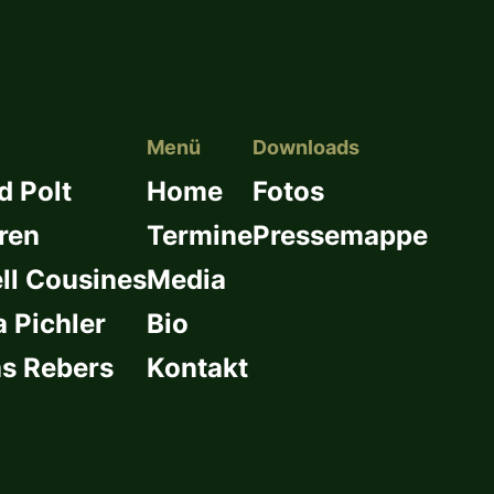
Menü
Downloads
d Polt
Home
Fotos
ren
Termine
Pressemappe
l Cousines
Media
a Pichler
Bio
s Rebers
Kontakt