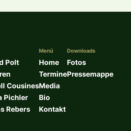
Menü
Downloads
d Polt
Home
Fotos
ren
Termine
Pressemappe
l Cousines
Media
a Pichler
Bio
s Rebers
Kontakt