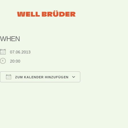
WHEN
07.06.2013
20:00
ZUM KALENDER HINZUFÜGEN
ICS herunterladen
Google Kalender
iCalendar
Office 365
Outlook Live