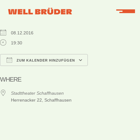
WHEN
08.12.2016
19:30
ZUM KALENDER HINZUFÜGEN
ICS herunterladen
Google Kalender
iCalendar
Office 365
Outlook Live
WHERE
Stadttheater Schaffhausen
Herrenacker 22, Schaffhausen