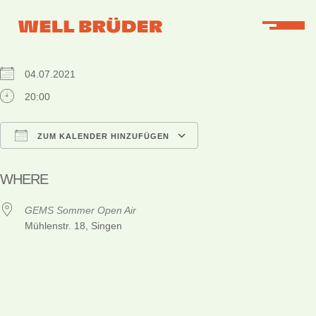
WHEN
04.07.2021
20:00
ZUM KALENDER HINZUFÜGEN
ICS herunterladen
Google Kalender
iCalendar
Office 365
Outlook Live
WHERE
GEMS Sommer Open Air
Mühlenstr. 18, Singen