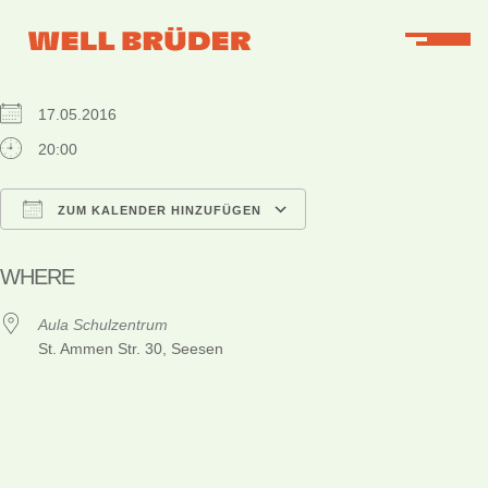
WHEN
17.05.2016
20:00
ZUM KALENDER HINZUFÜGEN
ICS herunterladen
Google Kalender
iCalendar
Office 365
Outlook Live
WHERE
Aula Schulzentrum
St. Ammen Str. 30, Seesen