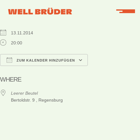
WHEN
13.11.2014
20:00
ZUM KALENDER HINZUFÜGEN
ICS herunterladen
Google Kalender
iCalendar
Office 365
Outlook Live
WHERE
Leerer Beutel
Bertoldstr. 9 , Regensburg