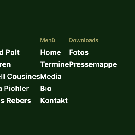
Menü
Downloads
d Polt
Home
Fotos
ren
Termine
Pressemappe
l Cousines
Media
a Pichler
Bio
s Rebers
Kontakt