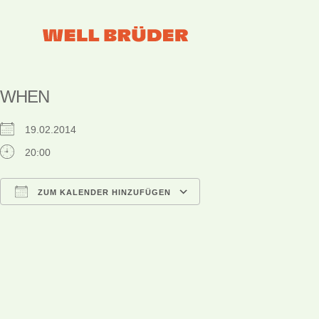
WHEN
19.02.2014
20:00
ZUM KALENDER HINZUFÜGEN
ICS herunterladen
Google Kalender
iCalendar
Office 365
Outlook Live