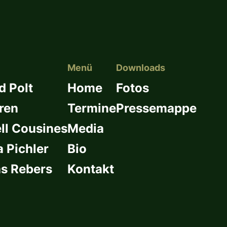
Menü
Downloads
d Polt
Home
Fotos
ren
Termine
Pressemappe
l Cousines
Media
a Pichler
Bio
s Rebers
Kontakt