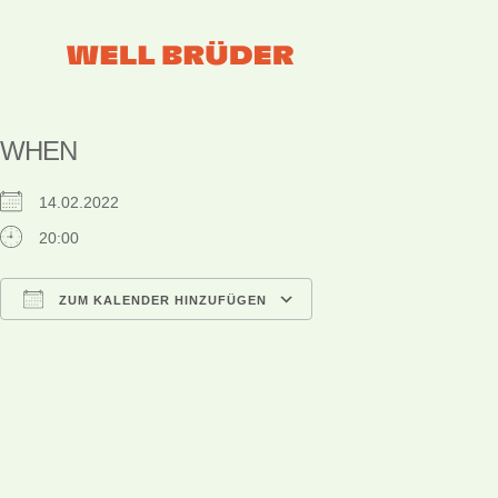
WHEN
14.02.2022
20:00
ZUM KALENDER HINZUFÜGEN
ICS herunterladen
Google Kalender
iCalendar
Office 365
Outlook Live