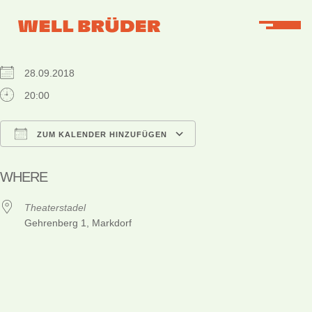
WHEN
28.09.2018
20:00
ZUM KALENDER HINZUFÜGEN
ICS herunterladen
Google Kalender
iCalendar
Office 365
Outlook Live
WHERE
Theaterstadel
Gehrenberg 1, Markdorf