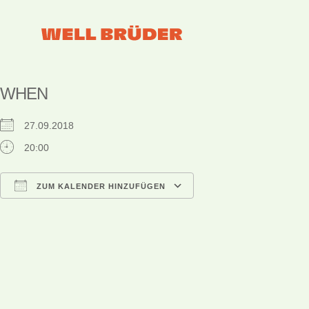
WHEN
27.09.2018
20:00
ZUM KALENDER HINZUFÜGEN
ICS herunterladen
Google Kalender
iCalendar
Office 365
Outlook Live