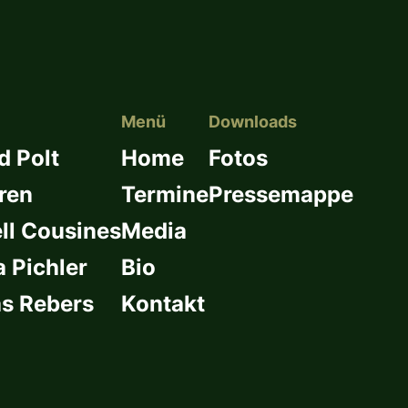
Menü
Downloads
d Polt
Home
Fotos
ren
Termine
Pressemappe
l Cousines
Media
a Pichler
Bio
s Rebers
Kontakt