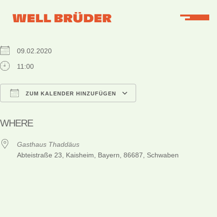
WHEN
09.02.2020
11:00
ZUM KALENDER HINZUFÜGEN
ICS herunterladen
Google Kalender
iCalendar
Office 365
Outlook Live
WHERE
Gasthaus Thaddäus
Abteistraße 23, Kaisheim, Bayern, 86687, Schwaben