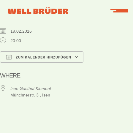
WHEN
19.02.2016
20:00
ZUM KALENDER HINZUFÜGEN
ICS herunterladen
Google Kalender
iCalendar
Office 365
Outlook Live
WHERE
Isen Gasthof Klement
Münchnerstr. 3 , Isen