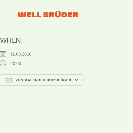
WHEN
11.03.2016
20:00
ZUM KALENDER HINZUFÜGEN
ICS herunterladen
Google Kalender
iCalendar
Office 365
Outlook Live