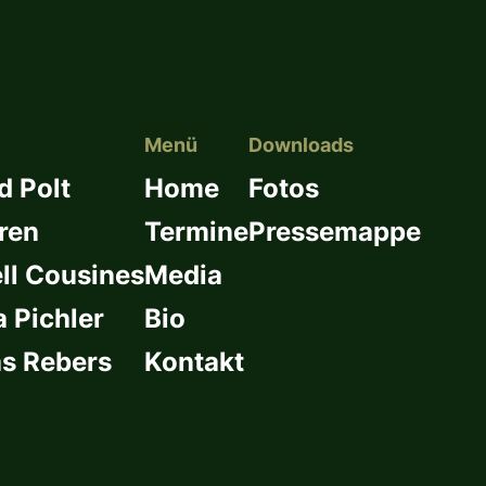
Menü
Downloads
d Polt
Home
Fotos
ren
Termine
Pressemappe
l Cousines
Media
a Pichler
Bio
s Rebers
Kontakt