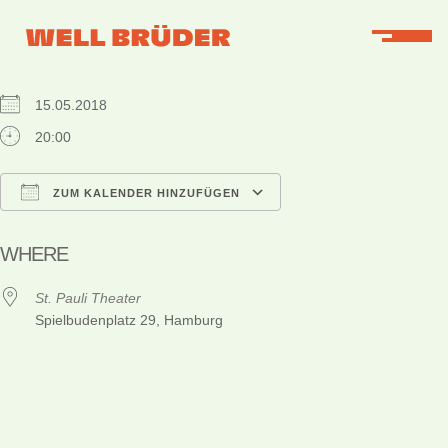
WHEN
15.05.2018
20:00
ZUM KALENDER HINZUFÜGEN
ICS herunterladen
Google Kalender
iCalendar
Office 365
Outlook Live
WHERE
St. Pauli Theater
Spielbudenplatz 29, Hamburg