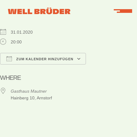
WHEN
31.01.2020
20:00
ZUM KALENDER HINZUFÜGEN
ICS herunterladen
Google Kalender
iCalendar
Office 365
Outlook Live
WHERE
Gasthaus Mautner
Hainberg 10, Arnstorf