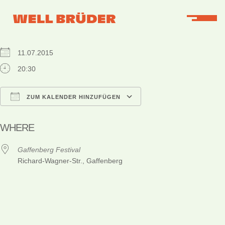
WHEN
11.07.2015
20:30
ZUM KALENDER HINZUFÜGEN
ICS herunterladen
Google Kalender
iCalendar
Office 365
Outlook Live
WHERE
Gaffenberg Festival
Richard-Wagner-Str., Gaffenberg