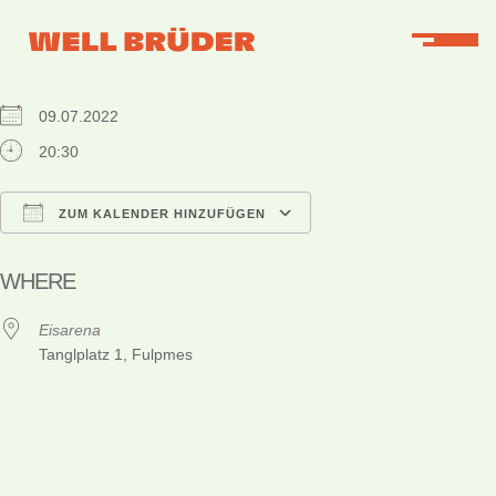
WHEN
09.07.2022
20:30
ZUM KALENDER HINZUFÜGEN
ICS herunterladen
Google Kalender
iCalendar
Office 365
Outlook Live
WHERE
Eisarena
Tanglplatz 1, Fulpmes