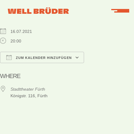
WHEN
16.07.2021
20:00
ZUM KALENDER HINZUFÜGEN
ICS herunterladen
Google Kalender
iCalendar
Office 365
Outlook Live
WHERE
Stadttheater Fürth
Königstr. 116, Fürth