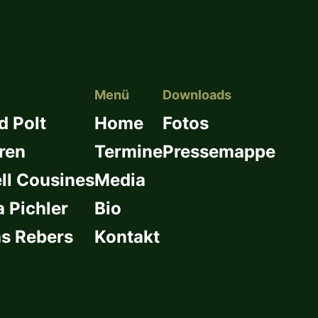
Menü
Downloads
d Polt
Home
Fotos
ren
Termine
Pressemappe
l Cousines
Media
a Pichler
Bio
s Rebers
Kontakt