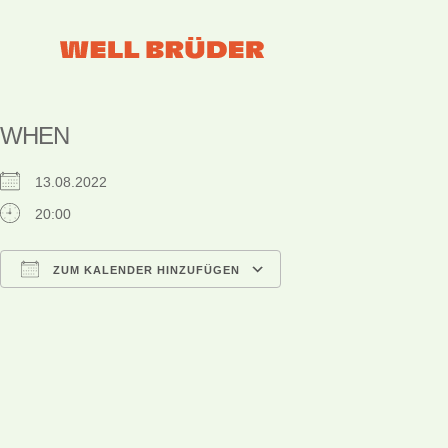
WHEN
13.08.2022
20:00
ZUM KALENDER HINZUFÜGEN
ICS herunterladen
Google Kalender
iCalendar
Office 365
Outlook Live