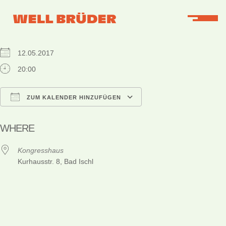
WHEN
12.05.2017
20:00
ZUM KALENDER HINZUFÜGEN
ICS herunterladen
Google Kalender
iCalendar
Office 365
Outlook Live
WHERE
Kongresshaus
Kurhausstr. 8, Bad Ischl