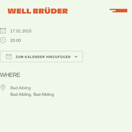
WHEN
17.01.2015
20:00
ZUM KALENDER HINZUFÜGEN
ICS herunterladen
Google Kalender
iCalendar
Office 365
Outlook Live
WHERE
Bad Aibling
Bad Aibling, Bad Aibling