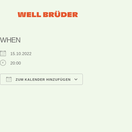
WHEN
15.10.2022
20:00
ZUM KALENDER HINZUFÜGEN
ICS herunterladen
Google Kalender
iCalendar
Office 365
Outlook Live