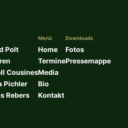
Menü
Downloads
d Polt
Home
Fotos
ren
Termine
Pressemappe
l Cousines
Media
a Pichler
Bio
s Rebers
Kontakt