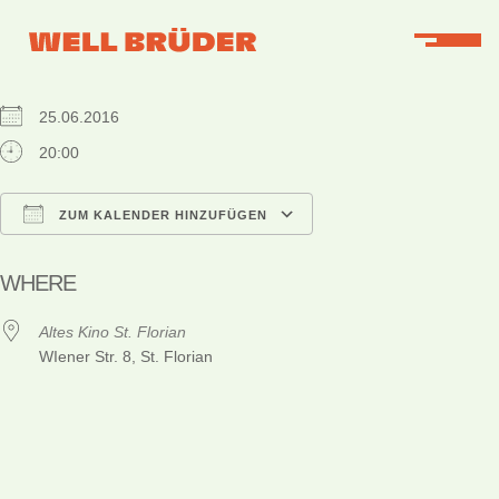
WHEN
25.06.2016
20:00
ZUM KALENDER HINZUFÜGEN
ICS herunterladen
Google Kalender
iCalendar
Office 365
Outlook Live
WHERE
Altes Kino St. Florian
WIener Str. 8, St. Florian