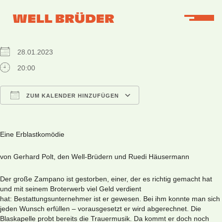
WHEN
28.01.2023
20:00
ZUM KALENDER HINZUFÜGEN
ICS herunterladen
Google Kalender
iCalendar
Office 365
Outlook Live
Eine Erblastkomödie
von Gerhard Polt, den Well-Brüdern und Ruedi Häusermann
Der große Zampano ist gestorben, einer, der es richtig gemacht hat
und mit seinem Broterwerb viel Geld verdient
hat: Bestattungsunternehmer ist er gewesen. Bei ihm konnte man sich
jeden Wunsch erfüllen – vorausgesetzt er wird abgerechnet. Die
Blaskapelle probt bereits die Trauermusik. Da kommt er doch noch