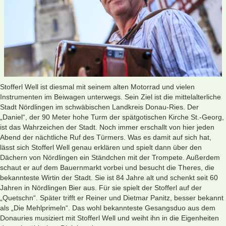
Stofferl Well ist diesmal mit seinem alten Motorrad und vielen
Instrumenten im Beiwagen unterwegs. Sein Ziel ist die mittelalterliche
Stadt Nördlingen im schwäbischen Landkreis Donau-Ries. Der
„Daniel“, der 90 Meter hohe Turm der spätgotischen Kirche St.-Georg,
ist das Wahrzeichen der Stadt. Noch immer erschallt von hier jeden
Abend der nächtliche Ruf des Türmers. Was es damit auf sich hat,
lässt sich Stofferl Well genau erklären und spielt dann über den
Dächern von Nördlingen ein Ständchen mit der Trompete. Außerdem
schaut er auf dem Bauernmarkt vorbei und besucht die Theres, die
bekannteste Wirtin der Stadt. Sie ist 84 Jahre alt und schenkt seit 60
Jahren in Nördlingen Bier aus. Für sie spielt der Stofferl auf der
„Quetschn“. Später trifft er Reiner und Dietmar Panitz, besser bekannt
als „Die Mehlprimeln“. Das wohl bekannteste Gesangsduo aus dem
Donauries musiziert mit Stofferl Well und weiht ihn in die Eigenheiten