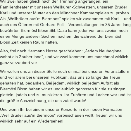
Wir zwei haben gleich nach der Trennung angefangen, ein
Familientheater mit unseren
Wellküren
-Schwestern, unserem Bruder
Karli und unserer Mutter an den Münchner Kammerspielen zu proben.
Als „Wellbrüder aus‘m Biermoos“ spielen wir zusammen mit Karli – und
auch des Öfteren mit
Gerhard Polt
– Veranstaltungen im 35 Jahre lang
bewährten Biermösl Blosn Stil. Dazu kann jeder von uns zweien noch
einen Menge anderer Sachen machen, die während der Biermösl
Blosn Zeit keinen Raum hatten.
Also, frei nach Hermann Hesse geschrieben: „Jedem Neubeginne
wohnt ein Zauber inne“, und wir zwei kommen uns manchmal wirklich
ganz verzaubert vor.
Wir wollen uns an dieser Stelle noch einmal bei unseren Veranstaltern
und vor allem bei unserem Publikum, das uns so lange die Treue
gehalten hat, bedanken. Bei jedem, wirklich bei jedem Auftritt als
Biermösl Blosn haben wir es unglaublich genossen für sie zu singen,
platteln, jodeln und zu musizieren. Ihr Zuhören und Lachen war und ist
die größte Auszeichnung, die uns zuteil wurde!
Und wenn Ihr bei einem unserer Konzerte in der neuen Formation
„Well Brüder aus’m Biermoos“ vorbeischauen wollt, freuen wir uns
wirklich sehr auf ein Wiedersehen!